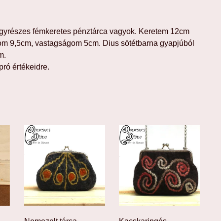
gyrészes fémkeretes pénztárca vagyok. Keretem 12cm
m 9,5cm, vastagságom 5cm. Dius sötétbarna gyapjúból
m.
ró értékeidre.