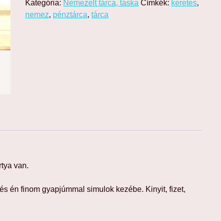
Kategória:
Nemezelt tárca, táska
Címkék:
keretes
,
nemez
,
pénztárca
,
tárca
tya van.
s én finom gyapjúmmal simulok kezébe. Kinyit, fizet,