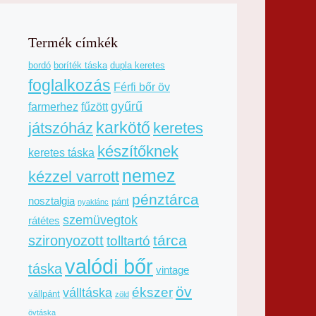
Termék címkék
bordó
boríték táska
dupla keretes
foglalkozás
Férfi bőr öv
gyűrű
farmerhez
fűzött
karkötő
játszóház
keretes
készítőknek
keretes táska
nemez
kézzel varrott
pénztárca
nosztalgia
pánt
nyaklánc
szemüvegtok
rátétes
tárca
szironyozott
tolltartó
valódi bőr
táska
vintage
öv
ékszer
válltáska
vállpánt
zöld
övtáska