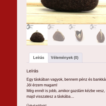
Leírás
Vélemények (0)
Leírás
Egy táskában vagyok, bennem pénz és bankkár
Jól érzem magam!
Még ennél is jobb, amikor gazdám kézbe vesz, é
majd visszatesz a táskába…
Üdvözöllek!