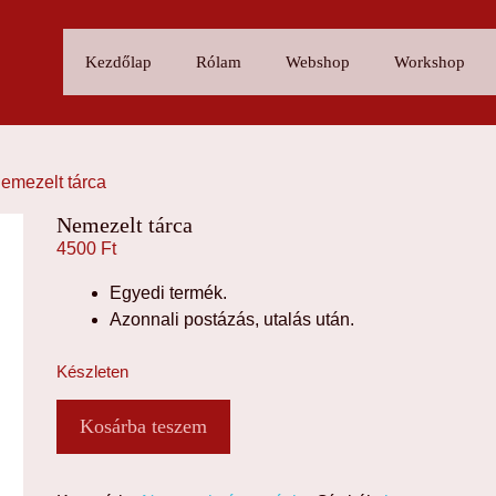
Kezdőlap
Rólam
Webshop
Workshop
emezelt tárca
Nemezelt tárca
4500
Ft
Egyedi termék.
Azonnali postázás, utalás után.
Készleten
Nemezelt
Kosárba teszem
tárca
mennyiség