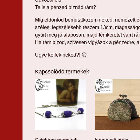
Te is a pénzed bíznád rám?
Míg eldöntöd bemutatkozom neked: nemezelt e
széles, legszélesebb részem 13cm, magasságo
gyúrt meg jó alaposan, majd fémkeretet varrt rá
Ha rám bízod, szívesen vigyázok a pénzedre, ap
Ugye kellek neked?! 😉
Kapcsolódó termékek