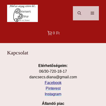
Kilépés
a
Menü
tartalomba
0 Ft
Kapcsolat
Elérhetőségeim:
06/30-720-18-17
dancsecs.diana@gmail.com
Facebook
Pinterest
Instagram
Állandó piac