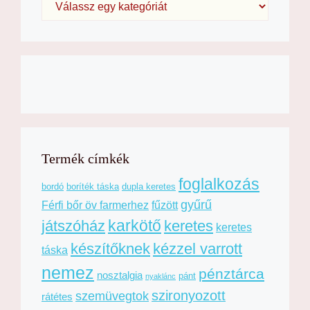
termékoldalon
termé
választhatók
válasz
ki
ki
Termék címkék
foglalkozás
bordó
boríték táska
dupla keretes
gyűrű
Férfi bőr öv farmerhez
fűzött
karkötő
játszóház
keretes
keretes
készítőknek
kézzel varrott
táska
nemez
pénztárca
nosztalgia
pánt
nyaklánc
szironyozott
szemüvegtok
rátétes