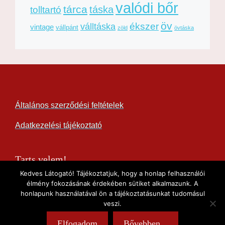
valódi bőr
tárca
táska
tolltartó
öv
ékszer
válltáska
vintage
vállpánt
zöld
övtáska
Általános szerződési feltételek
Adatkezelési tájékoztató
Tarts velem!
Kedves Látogató! Tájékoztatjuk, hogy a honlap felhasználói
élmény fokozásának érdekében sütiket alkalmazunk. A
honlapunk használatával ön a tájékoztatásunkat tudomásul
veszi.
© 2026 Dancsecs Diána, Bőr és Nemez
• Készült
Elfogadom
Bővebben...