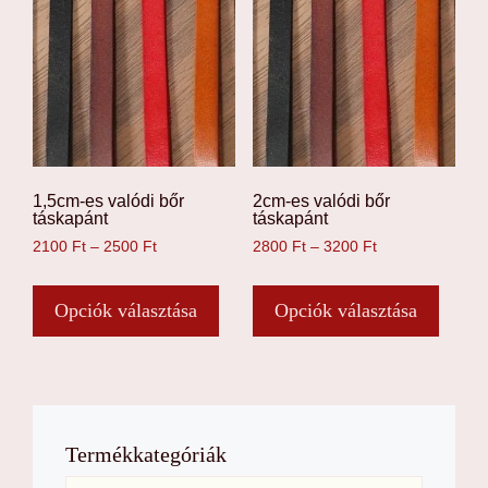
1,5cm-es valódi bőr
2cm-es valódi bőr
táskapánt
táskapánt
Ártartomány:
Ártartomány:
2100
Ft
–
2500
Ft
2800
Ft
–
3200
Ft
2100 Ft
2800 Ft
Ennek
Ennek
-
-
a
a
Opciók választása
Opciók választása
2500 Ft
3200 Ft
terméknek
termé
több
több
variációja
variác
van.
van.
A
A
Termékkategóriák
változatok
változ
a
a