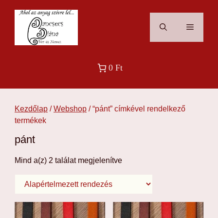
Kilépés
a
Menü
tartalomba
0 Ft
Kezdőlap
/
Webshop
/ “pánt” címkével rendelkező
termékek
pánt
Mind a(z) 2 találat megjelenítve